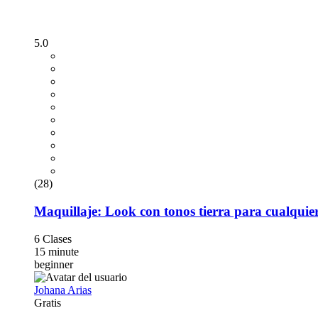
5.0
(28)
Maquillaje: Look con tonos tierra para cualquie
6 Clases
15 minute
beginner
Johana Arias
Gratis