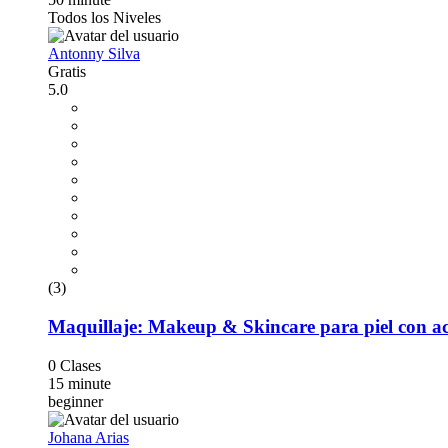
Todos los Niveles
Antonny Silva
Gratis
5.0
(3)
Maquillaje: Makeup & Skincare para piel con a
0 Clases
15 minute
beginner
Johana Arias