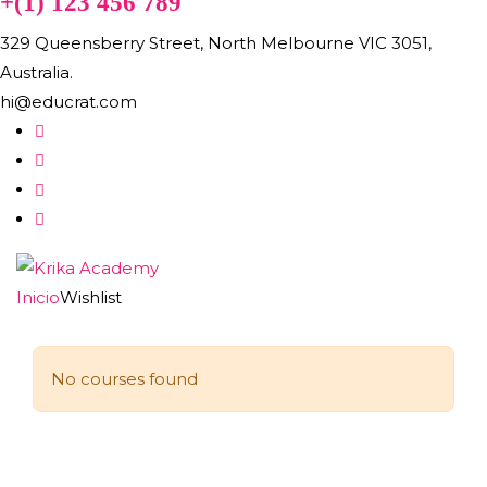
+(1) 123 456 789
329 Queensberry Street, North Melbourne VIC 3051,
Australia.
hi@educrat.com
Inicio
Wishlist
No courses found